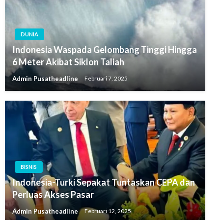
DUNIA
Indonesia Waspada Gelombang Tinggi Hingga
6 Meter Akibat Siklon Taliah
Admin Pusatheadline
Februari 7, 2025
BISNIS
Indonesia-Turki Sepakat Tuntaskan CEPA dan
Perluas Akses Pasar
Admin Pusatheadline
Februari 12, 2025