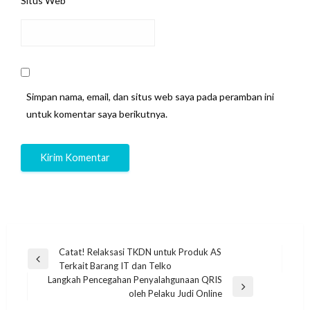
Situs Web
Simpan nama, email, dan situs web saya pada peramban ini
untuk komentar saya berikutnya.
Navigasi
Catat! Relaksasi TKDN untuk Produk AS
Previous
Terkait Barang IT dan Telko
pos
Post
Langkah Pencegahan Penyalahgunaan QRIS
Next
oleh Pelaku Judi Online
Post