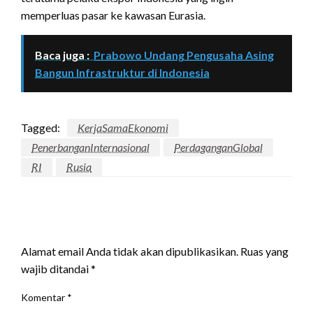
memperluas pasar ke kawasan Eurasia.
Baca juga :
Prabowo Undang Pengusaha Asing
Bangun Infrastruktur di Indonesia
Tagged:
KerjaSamaEkonomi
PenerbanganInternasional
PerdaganganGlobal
RI
Rusia
LEAVE A RESPONSE
Alamat email Anda tidak akan dipublikasikan.
Ruas yang
wajib ditandai
*
Komentar
*