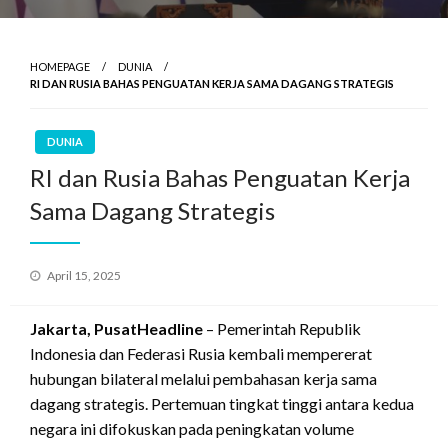
HOMEPAGE
DUNIA
RI DAN RUSIA BAHAS PENGUATAN KERJA SAMA DAGANG STRATEGIS
DUNIA
RI dan Rusia Bahas Penguatan Kerja
Sama Dagang Strategis
Posted
April 15, 2025
on
Jakarta, PusatHeadline
– Pemerintah Republik
Indonesia dan Federasi Rusia kembali mempererat
hubungan bilateral melalui pembahasan kerja sama
dagang strategis. Pertemuan tingkat tinggi antara kedua
negara ini difokuskan pada peningkatan volume