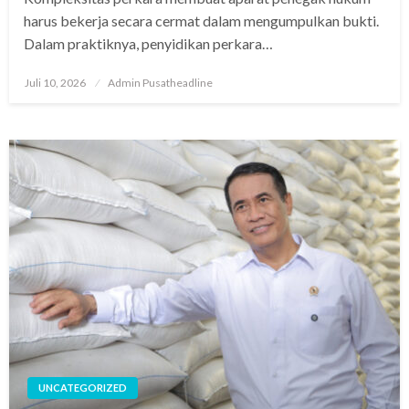
harus bekerja secara cermat dalam mengumpulkan bukti.
Dalam praktiknya, penyidikan perkara…
Posted
Juli 10, 2026
Admin Pusatheadline
on
UNCATEGORIZED