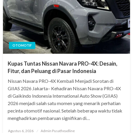
OTOMOTIF
Kupas Tuntas Nissan Navara PRO-4X: Desain,
Fitur, dan Peluang di Pasar Indonesia
Nissan Navara PRO-4X Kembali Menjadi Sorotan di
GIIAS 2026 Jakarta– Kehadiran Nissan Navara PRO-4X
di Gaikindo Indonesia International Auto Show (GIIAS)
2026 menjadi salah satu momen yang menarik perhatian
pecinta otomotif nasional. Setelah beberapa waktu tidak
menghadirkan pembaruan signifikan di…
Posted
Agustus 6, 2026
Admin Pusatheadline