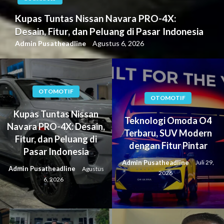
Teknologi Omoda O4 Terbaru, SUV Modern
dengan Fitur Pintar
Admin Pusatheadline
Juli 29, 2026
OTOMOTIF
OTOMOTIF
Kupas Tuntas Nissan
Teknologi Omoda O4
Navara PRO-4X: Desain,
Terbaru, SUV Modern
Fitur, dan Peluang di
dengan Fitur Pintar
Pasar Indonesia
Admin Pusatheadline
Juli 29,
Admin Pusatheadline
Agustus
2026
6, 2026