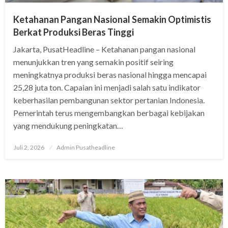
Ketahanan Pangan Nasional Semakin Optimistis
Berkat Produksi Beras Tinggi
Jakarta, PusatHeadline – Ketahanan pangan nasional
menunjukkan tren yang semakin positif seiring
meningkatnya produksi beras nasional hingga mencapai
25,28 juta ton. Capaian ini menjadi salah satu indikator
keberhasilan pembangunan sektor pertanian Indonesia.
Pemerintah terus mengembangkan berbagai kebijakan
yang mendukung peningkatan…
Posted
Juli 2, 2026
Admin Pusatheadline
on