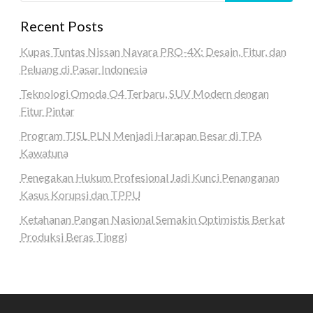
Recent Posts
Kupas Tuntas Nissan Navara PRO-4X: Desain, Fitur, dan
Peluang di Pasar Indonesia
Teknologi Omoda O4 Terbaru, SUV Modern dengan
Fitur Pintar
Program TJSL PLN Menjadi Harapan Besar di TPA
Kawatuna
Penegakan Hukum Profesional Jadi Kunci Penanganan
Kasus Korupsi dan TPPU
Ketahanan Pangan Nasional Semakin Optimistis Berkat
Produksi Beras Tinggi