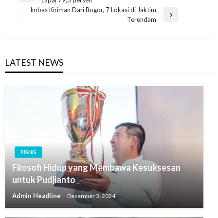
capai 79,3 persen
pos
Post
Imbas Kiriman Dari Bogor, 7 Lokasi di Jaktim
Next
Terendam
Post
LATEST NEWS
BISNIS
Filosofi Hidup yang Membawa Kesuksesan
untuk Pudjianto
Admin Headline
Desember 3, 2024