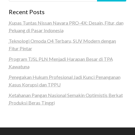
Recent Posts
Kupas Tuntas Nissan Navara PRO-4X: Desain, Fitur, dan
Peluang di Pasar Indonesia
Teknologi Omoda O4 Terbaru, SUV Modern dengan
Fitur Pintar
Program TJSL PLN Menjadi Harapan Besar di TPA
Kawatuna
Penegakan Hukum Profesional Jadi Kunci Penanganan
Kasus Korupsi dan TPPU
Ketahanan Pangan Nasional Semakin Optimistis Berkat
Produksi Beras Tinggi