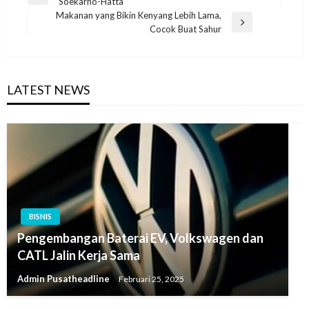
Previous
Soekarno-Hatta
pos
Post
Makanan yang Bikin Kenyang Lebih Lama,
Next
Cocok Buat Sahur
Post
LATEST NEWS
BISNIS
Pengembangan Baterai EV, Volkswagen dan
CATL Jalin Kerja Sama
Admin Pusatheadline
Februari 25, 2025