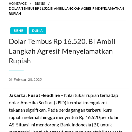
HOMEPAGE
BISNIS
DOLAR TEMBUS RP 16.520, BI AMBIL LANGKAH AGRESIF MENYELAMATKAN
RUPIAH
BISNIS
DUNIA
Dolar Tembus Rp 16.520, BI Ambil
Langkah Agresif Menyelamatkan
Rupiah
Posted
Februari 28, 2025
on
Jakarta, PusatHeadline
– Nilai tukar rupiah terhadap
dolar Amerika Serikat (USD) kembali mengalami
tekanan signifikan. Pada perdagangan terbaru, kurs
rupiah melemah hingga menyentuh Rp 16.520 per dolar
AS. Situasi ini mendorong Bank Indonesia (BI) untuk
mengambil langkah agresif guna menjaga stabilitas mata