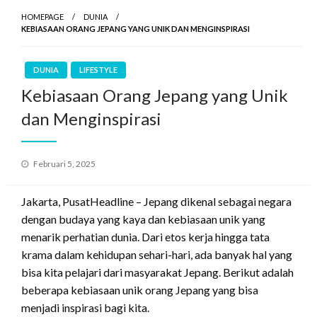
HOMEPAGE
DUNIA
KEBIASAAN ORANG JEPANG YANG UNIK DAN MENGINSPIRASI
DUNIA
LIFESTYLE
Kebiasaan Orang Jepang yang Unik
dan Menginspirasi
Posted
Februari 5, 2025
on
Jakarta, PusatHeadline – Jepang dikenal sebagai negara
dengan budaya yang kaya dan kebiasaan unik yang
menarik perhatian dunia. Dari etos kerja hingga tata
krama dalam kehidupan sehari-hari, ada banyak hal yang
bisa kita pelajari dari masyarakat Jepang. Berikut adalah
beberapa kebiasaan unik orang Jepang yang bisa
menjadi inspirasi bagi kita.