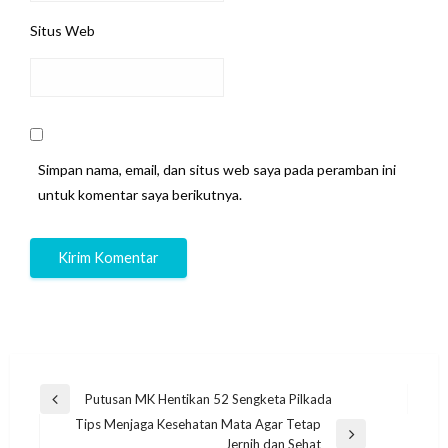
Situs Web
Simpan nama, email, dan situs web saya pada peramban ini
untuk komentar saya berikutnya.
Navigasi
Putusan MK Hentikan 52 Sengketa Pilkada
Previous
pos
Tips Menjaga Kesehatan Mata Agar Tetap
Post
Next
Jernih dan Sehat