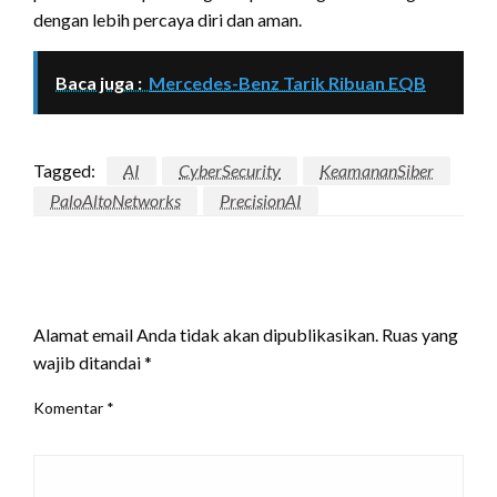
dengan lebih percaya diri dan aman.
Baca juga :
Mercedes-Benz Tarik Ribuan EQB
Tagged:
AI
CyberSecurity
KeamananSiber
PaloAltoNetworks
PrecisionAI
LEAVE A RESPONSE
Alamat email Anda tidak akan dipublikasikan.
Ruas yang
wajib ditandai
*
Komentar
*