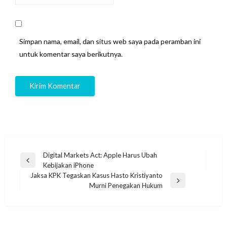
Simpan nama, email, dan situs web saya pada peramban ini
untuk komentar saya berikutnya.
Navigasi
Digital Markets Act: Apple Harus Ubah
Previous
Kebijakan iPhone
pos
Post
Jaksa KPK Tegaskan Kasus Hasto Kristiyanto
Next
Murni Penegakan Hukum
Post