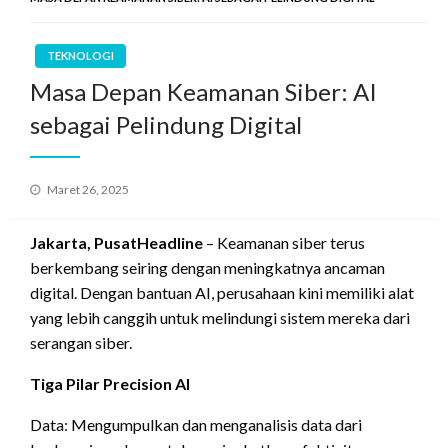
TEKNOLOGI
Masa Depan Keamanan Siber: AI
sebagai Pelindung Digital
Posted
Maret 26, 2025
on
Jakarta, PusatHeadline
– Keamanan siber terus
berkembang seiring dengan meningkatnya ancaman
digital. Dengan bantuan AI, perusahaan kini memiliki alat
yang lebih canggih untuk melindungi sistem mereka dari
serangan siber.
Tiga Pilar Precision AI
Data: Mengumpulkan dan menganalisis data dari