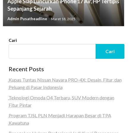
Apple Siap Luncurkan iPhone 17 Air, HP Tertipis
Sepanjang Sejarah
Admin Pusatheadline
Maret 18, 2025
Cari
Cari
Recent Posts
Kupas Tuntas Nissan Navara PRO-4X: Desain, Fitur, dan
Peluang di Pasar Indonesia
Teknologi Omoda O4 Terbaru, SUV Modern dengan
Fitur Pintar
Program TJSL PLN Menjadi Harapan Besar di TPA
Kawatuna