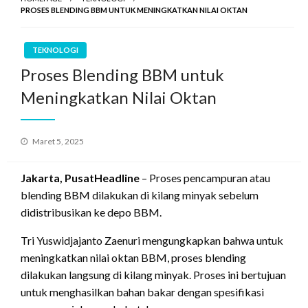
PROSES BLENDING BBM UNTUK MENINGKATKAN NILAI OKTAN
TEKNOLOGI
Proses Blending BBM untuk
Meningkatkan Nilai Oktan
Posted
Maret 5, 2025
on
Jakarta, PusatHeadline
– Proses pencampuran atau
blending BBM dilakukan di kilang minyak sebelum
didistribusikan ke depo BBM.
Tri Yuswidjajanto Zaenuri mengungkapkan bahwa untuk
meningkatkan nilai oktan BBM, proses blending
dilakukan langsung di kilang minyak. Proses ini bertujuan
untuk menghasilkan bahan bakar dengan spesifikasi