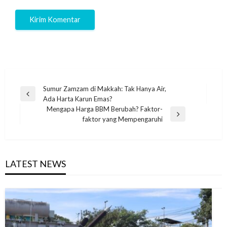
Navigasi
Sumur Zamzam di Makkah: Tak Hanya Air,
Previous
Ada Harta Karun Emas?
pos
Post
Mengapa Harga BBM Berubah? Faktor-
Next
faktor yang Mempengaruhi
Post
LATEST NEWS