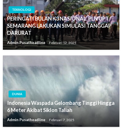
TEKNOLOGI
PERINGATI BULAN K3 NASIONAL, PLN UPT
SEMARANG LAKUKAN SIMULASI TANGGAP
DARURAT
Admin Pusatheadline
Februari 12, 2025
DUNIA
Indonesia Waspada Gelombang Tinggi Hingga
6 Meter Akibat Siklon Taliah
Admin Pusatheadline
Februari 7, 2025