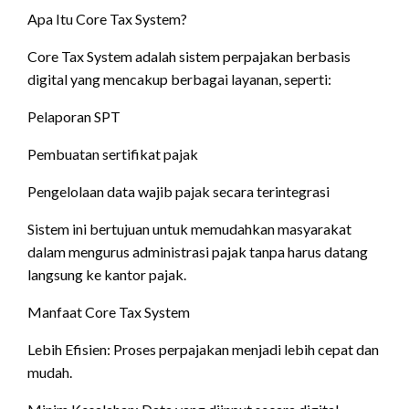
Apa Itu Core Tax System?
Core Tax System adalah sistem perpajakan berbasis
digital yang mencakup berbagai layanan, seperti:
Pelaporan SPT
Pembuatan sertifikat pajak
Pengelolaan data wajib pajak secara terintegrasi
Sistem ini bertujuan untuk memudahkan masyarakat
dalam mengurus administrasi pajak tanpa harus datang
langsung ke kantor pajak.
Manfaat Core Tax System
Lebih Efisien: Proses perpajakan menjadi lebih cepat dan
mudah.