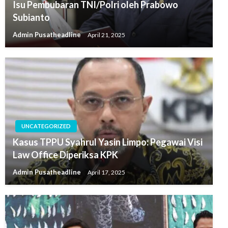
Isu Pembubaran TNI/Polri oleh Prabowo
Subianto
Admin Pusatheadline
April 21, 2025
UNCATEGORIZED
Kasus TPPU Syahrul Yasin Limpo: Pegawai Visi
Law Office Diperiksa KPK
Admin Pusatheadline
April 17, 2025