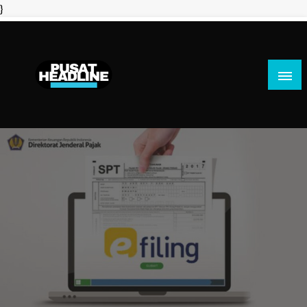
Skip
}
to
content
PusatHeadline