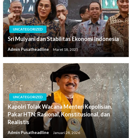
UNCATEGORIZED
Sri Mulyani dan Stabilitas Ekonomi Indonesia
Admin Pusatheadline
Maret 18, 2025
UNCATEGORIZED
Kapolri Tolak Wacana Menteri Kepolisian,
Pakar HTN: Rasional, Konstitusional, dan
Realistis
Admin Pusatheadline
Januari 28, 2026