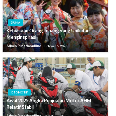
DUNIA
Kebiasaan Orang Jepang yang Unik dan
Menginspirasi
Admin Pusatheadline
Februari 5, 2025
OTOMOTIF
Awal 2025 Angka Penjualan Motor AHM
Relatif Stabil
Admin Pusatheadline
Maret 7, 2025