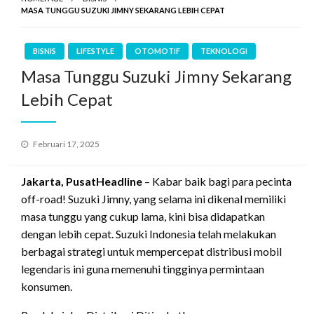
MASA TUNGGU SUZUKI JIMNY SEKARANG LEBIH CEPAT
BISNIS
LIFESTYLE
OTOMOTIF
TEKNOLOGI
Masa Tunggu Suzuki Jimny Sekarang
Lebih Cepat
Posted
Februari 17, 2025
on
Jakarta, PusatHeadline
– Kabar baik bagi para pecinta
off-road! Suzuki Jimny, yang selama ini dikenal memiliki
masa tunggu yang cukup lama, kini bisa didapatkan
dengan lebih cepat. Suzuki Indonesia telah melakukan
berbagai strategi untuk mempercepat distribusi mobil
legendaris ini guna memenuhi tingginya permintaan
konsumen.