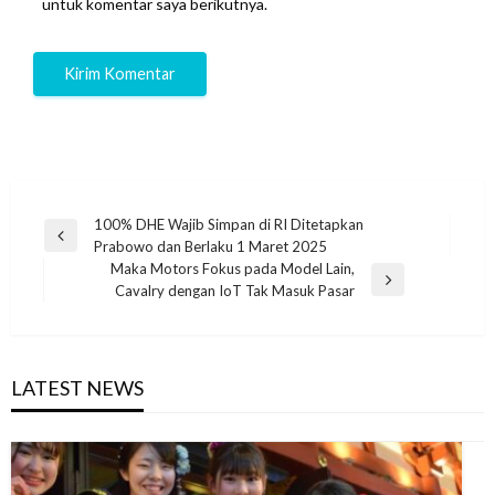
untuk komentar saya berikutnya.
Navigasi
100% DHE Wajib Simpan di RI Ditetapkan
Previous
Prabowo dan Berlaku 1 Maret 2025
pos
Post
Maka Motors Fokus pada Model Lain,
Next
Cavalry dengan IoT Tak Masuk Pasar
Post
LATEST NEWS