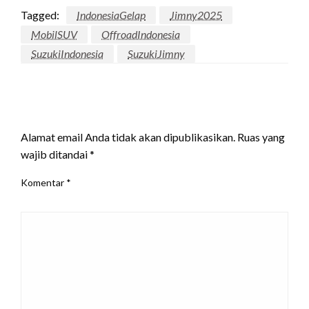
Tagged:
IndonesiaGelap
Jimny2025
MobilSUV
OffroadIndonesia
SuzukiIndonesia
SuzukiJimny
LEAVE A RESPONSE
Alamat email Anda tidak akan dipublikasikan.
Ruas yang
wajib ditandai
*
Komentar
*