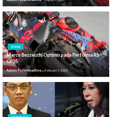
DUNIA
Marco Bezzecchi Optimis pada Performa RS-
GP25
Admin Pusatheadline
Februari 7, 2025