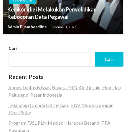
TEKNOLOGI
Kemkomdigi Melakukan Penyelidikan
Kebocoran Data Pegawai
Admin Pusatheadline
Februari 3, 2025
Cari
Cari
Recent Posts
Kupas Tuntas Nissan Navara PRO-4X: Desain, Fitur, dan
Peluang di Pasar Indonesia
Teknologi Omoda O4 Terbaru, SUV Modern dengan
Fitur Pintar
Program TJSL PLN Menjadi Harapan Besar di TPA
Kawatuna