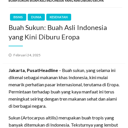
BUAH SUKUN: BUAH ASLI INDONESIA YANG KINI DIBURU EROPA
BISNIS
DUNIA
KESEHATAN
Buah Sukun: Buah Asli Indonesia
yang Kini Diburu Eropa
Posted
Februari 24, 2025
on
Jakarta, PusatHeadline
– Buah sukun, yang selama ini
dikenal sebagai makanan khas Indonesia, kini mulai
menarik perhatian pasar internasional, terutama di Eropa.
Permintaan terhadap buah yang kaya manfaat ini terus
meningkat seiring dengan tren makanan sehat dan alami
di berbagai negara.
Sukun (Artocarpus altilis) merupakan buah tropis yang
banyak ditemukan di Indonesia. Teksturnya yang lembut