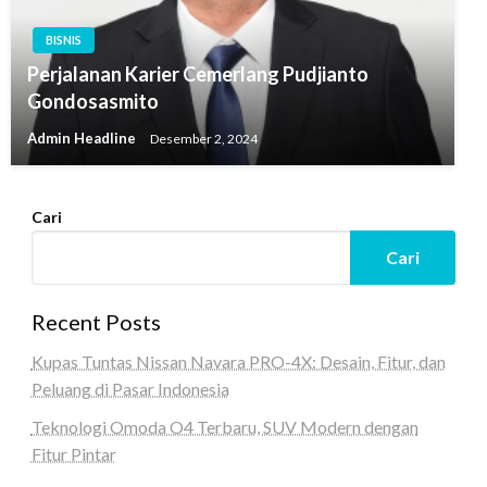
BISNIS
Perjalanan Karier Cemerlang Pudjianto
Gondosasmito
Admin Headline
Desember 2, 2024
Cari
Cari
Recent Posts
Kupas Tuntas Nissan Navara PRO-4X: Desain, Fitur, dan
Peluang di Pasar Indonesia
Teknologi Omoda O4 Terbaru, SUV Modern dengan
Fitur Pintar