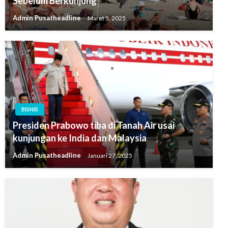
Sebelum Berkunjung
Admin Pusatheadline
Maret 5, 2025
BISNIS
Presiden Prabowo tiba di Tanah Air usai
kunjungan ke India dan Malaysia
Admin Pusatheadline
Januari 27, 2025