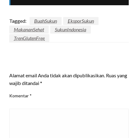
Tagged:
BuahSukun
EksporSukun
MakananSehat
SukunIndonesia
TrenGlutenFree
LEAVE A RESPONSE
Alamat email Anda tidak akan dipublikasikan.
Ruas yang
wajib ditandai
*
Komentar
*