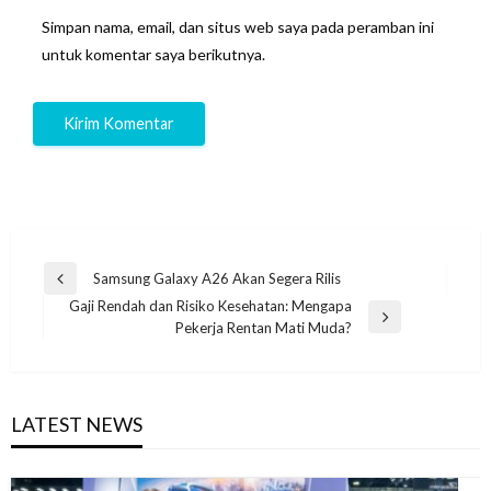
Simpan nama, email, dan situs web saya pada peramban ini
untuk komentar saya berikutnya.
Navigasi
Samsung Galaxy A26 Akan Segera Rilis
Previous
pos
Gaji Rendah dan Risiko Kesehatan: Mengapa
Post
Next
Pekerja Rentan Mati Muda?
Post
LATEST NEWS