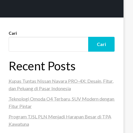
Cari
Cari
Recent Posts
Kupas Tuntas Nissan Navara PRO-4X: Desain, Fitur,
dan Peluang di Pasar Indonesia
Teknologi Omoda O4 Terbaru, SUV Modern dengan
Fitur Pintar
Program TJSL PLN Menjadi Harapan Besar di TPA
Kawatuna