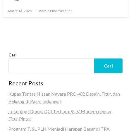
Posted
Maret 13, 2025
Admin Pusatheadline
on
Cari
Cari
Recent Posts
Kupas Tuntas Nissan Navara PRO-4X: Desain, Fitur, dan
Peluang di Pasar Indonesia
Teknologi Omoda O4 Terbaru, SUV Modern dengan
Fitur Pintar
Program TJSL PLN Menjadi Harapan Besar di TPA