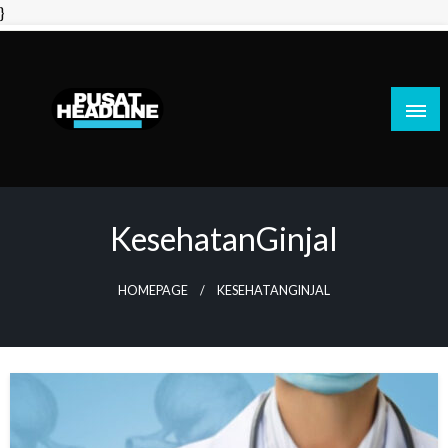
Skip
}
to
content
PusatHeadline
KesehatanGinjal
HOMEPAGE
KESEHATANGINJAL