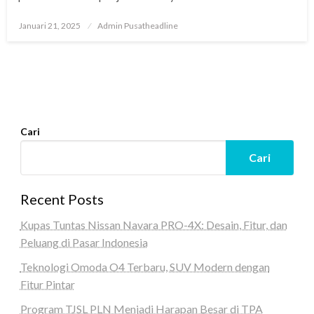
Posted
Januari 21, 2025
Admin Pusatheadline
on
Cari
Cari
Recent Posts
Kupas Tuntas Nissan Navara PRO-4X: Desain, Fitur, dan
Peluang di Pasar Indonesia
Teknologi Omoda O4 Terbaru, SUV Modern dengan
Fitur Pintar
Program TJSL PLN Menjadi Harapan Besar di TPA