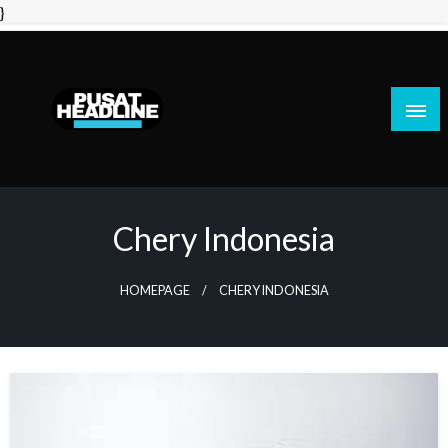
Skip
}
to
content
PusatHeadline
Chery Indonesia
HOMEPAGE
CHERY INDONESIA