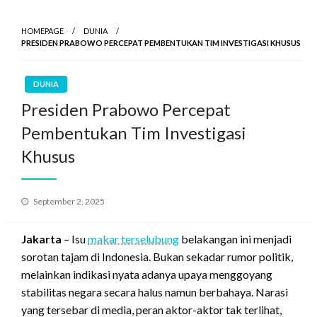
HOMEPAGE
DUNIA
PRESIDEN PRABOWO PERCEPAT PEMBENTUKAN TIM INVESTIGASI KHUSUS
DUNIA
Presiden Prabowo Percepat
Pembentukan Tim Investigasi
Khusus
Posted
September 2, 2025
on
Jakarta
– Isu
makar terselubung
belakangan ini menjadi
sorotan tajam di Indonesia. Bukan sekadar rumor politik,
melainkan indikasi nyata adanya upaya menggoyang
stabilitas negara secara halus namun berbahaya. Narasi
yang tersebar di media, peran aktor-aktor tak terlihat,