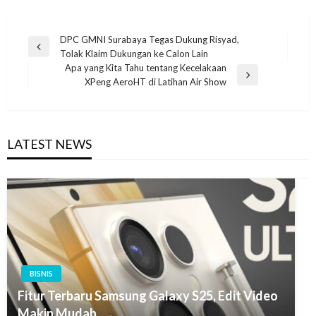
Navigasi
DPC GMNI Surabaya Tegas Dukung Risyad,
Previous
Tolak Klaim Dukungan ke Calon Lain
pos
Post
Apa yang Kita Tahu tentang Kecelakaan
Next
XPeng AeroHT di Latihan Air Show
Post
LATEST NEWS
BISNIS
Fitur Terbaru Samsung Galaxy S25, Edit Video
Makin Mudah