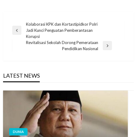
Navigasi
Kolaborasi KPK dan Kortastipidkor Polri
Jadi Kunci Penguatan Pemberantasan
pos
Previous
Korupsi
Post
Revitalisasi Sekolah Dorong Pemerataan
Next
Pendidikan Nasional
Post
LATEST NEWS
DUNIA