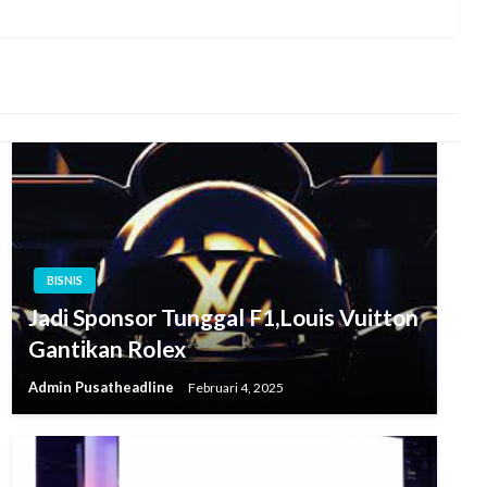
BISNIS
Jadi Sponsor Tunggal F1,Louis Vuitton
Gantikan Rolex
Admin Pusatheadline
Februari 4, 2025