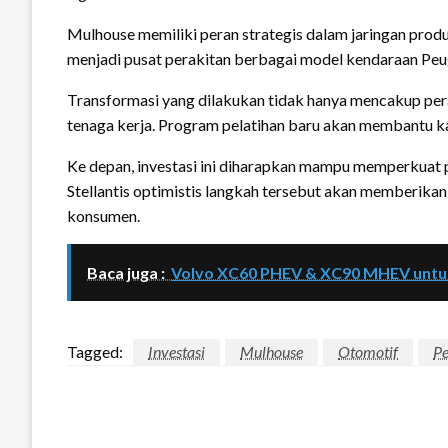
Mulhouse memiliki peran strategis dalam jaringan produk
menjadi pusat perakitan berbagai model kendaraan Peug
Transformasi yang dilakukan tidak hanya mencakup per
tenaga kerja. Program pelatihan baru akan membantu k
Ke depan, investasi ini diharapkan mampu memperkuat p
Stellantis optimistis langkah tersebut akan memberika
konsumen.
Baca juga :
Volvo XC60 PHEV & XC90 MHEV untuk
Tagged:
Investasi
Mulhouse
Otomotif
Pe
LEAVE A RESPONSE