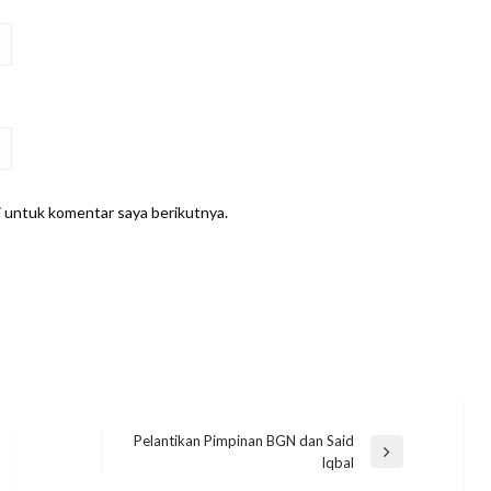
i untuk komentar saya berikutnya.
Pelantikan Pimpinan BGN dan Said
Next
Iqbal
Post