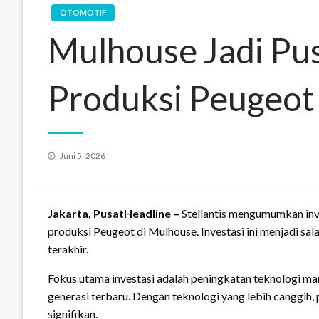
OTOMOTIF
Mulhouse Jadi Pus
Produksi Peugeot
Posted
Juni 5, 2026
on
Jakarta, PusatHeadline –
Stellantis mengumumkan inve
produksi Peugeot di Mulhouse. Investasi ini menjadi sa
terakhir.
Fokus utama investasi adalah peningkatan teknologi 
generasi terbaru. Dengan teknologi yang lebih canggih,
signifikan.