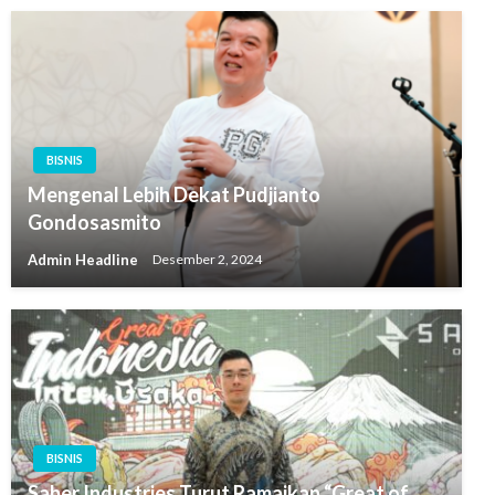
BISNIS
Mengenal Lebih Dekat Pudjianto
Gondosasmito
Admin Headline
Desember 2, 2024
BISNIS
Saber Industries Turut Ramaikan “Great of