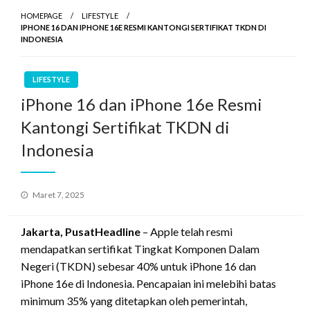
HOMEPAGE
LIFESTYLE
IPHONE 16 DAN IPHONE 16E RESMI KANTONGI SERTIFIKAT TKDN DI
INDONESIA
LIFESTYLE
iPhone 16 dan iPhone 16e Resmi
Kantongi Sertifikat TKDN di
Indonesia
Posted
Maret 7, 2025
on
Jakarta, PusatHeadline
– Apple telah resmi
mendapatkan sertifikat Tingkat Komponen Dalam
Negeri (TKDN) sebesar 40% untuk iPhone 16 dan
iPhone 16e di Indonesia. Pencapaian ini melebihi batas
minimum 35% yang ditetapkan oleh pemerintah,