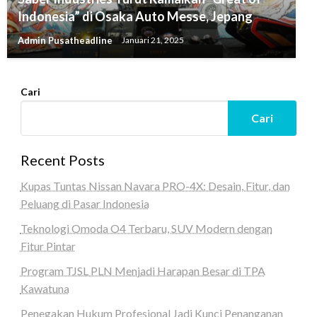
Indonesia” di Osaka Auto Messe, Jepang
Admin Pusatheadline
Januari 21, 2025
Cari
Cari
Recent Posts
Kupas Tuntas Nissan Navara PRO-4X: Desain, Fitur, dan
Peluang di Pasar Indonesia
Teknologi Omoda O4 Terbaru, SUV Modern dengan
Fitur Pintar
Program TJSL PLN Menjadi Harapan Besar di TPA
Kawatuna
Penegakan Hukum Profesional Jadi Kunci Penanganan