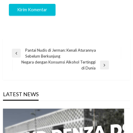
Navigasi
Pantai Nudis di Jerman: Kenali Aturannya
Previous
Sebelum Berkunjung
pos
Post
Negara dengan Konsumsi Alkohol Tertinggi
Next
di Dunia
Post
LATEST NEWS