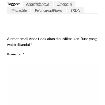
Tagged:
AppleIndonesia
iPhone16
iPhone16e
PeluncuraniPhone
TKDN
LEAVE A RESPONSE
Alamat email Anda tidak akan dipublikasikan.
Ruas yang
wajib ditandai
*
Komentar
*