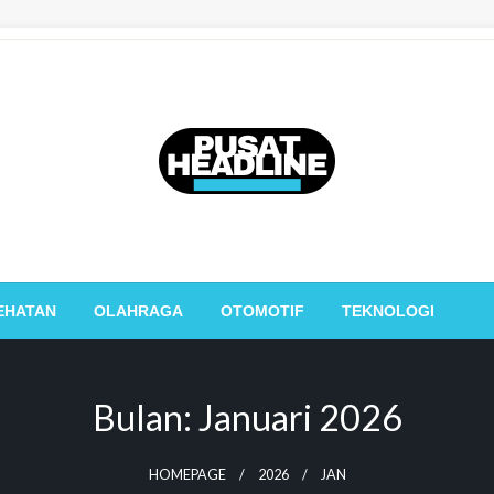
PusatHeadline
EHATAN
OLAHRAGA
OTOMOTIF
TEKNOLOGI
Bulan:
Januari 2026
HOMEPAGE
2026
JAN