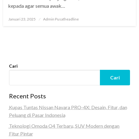
kepada agar semua awak…
Posted
Januari 23, 2025
Admin Pusatheadline
on
Cari
Cari
Recent Posts
Kupas Tuntas Nissan Navara PRO-4X: Desain, Fitur, dan
Peluang di Pasar Indonesia
Teknologi Omoda O4 Terbaru, SUV Modern dengan
Fitur Pintar