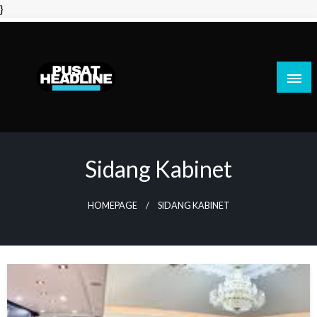
Skip
}
to
content
PusatHeadline
Sidang Kabinet
HOMEPAGE
SIDANG KABINET