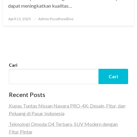
dapat meningkatkan kualitas…
Posted
April 21, 2025
Admin Pusatheadline
on
Cari
Cari
Recent Posts
Kupas Tuntas Nissan Navara PRO-4X: Desain, Fitur, dan
Peluang di Pasar Indonesia
Teknologi Omoda O4 Terbaru, SUV Modern dengan
Fitur Pintar