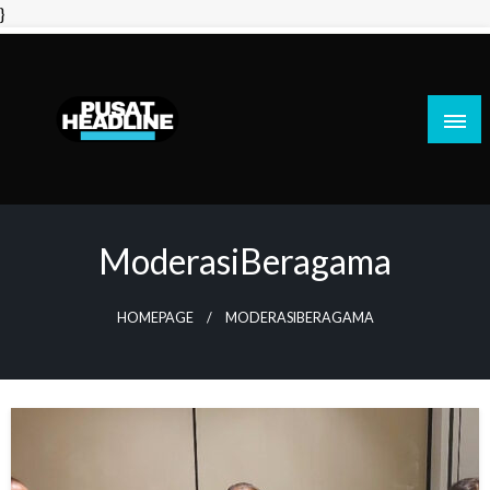
Skip
}
to
content
PusatHeadline
ModerasiBeragama
HOMEPAGE
MODERASIBERAGAMA