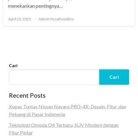
menekankan pentingnya…
Posted
April 23, 2025
Admin Pusatheadline
on
Cari
Cari
Recent Posts
Kupas Tuntas Nissan Navara PRO-4X: Desain, Fitur, dan
Peluang di Pasar Indonesia
Teknologi Omoda O4 Terbaru, SUV Modern dengan
Fitur Pintar