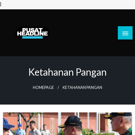
Skip
}
to
content
PusatHeadline
Ketahanan Pangan
HOMEPAGE
KETAHANAN PANGAN