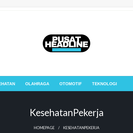
PusatHeadline
EHATAN
OLAHRAGA
OTOMOTIF
TEKNOLOGI
KesehatanPekerja
HOMEPAGE
KESEHATANPEKERJA