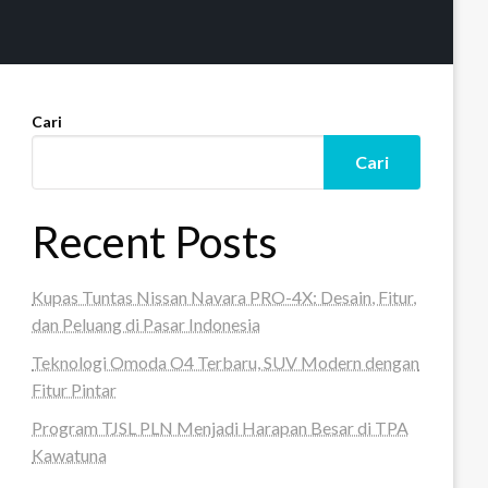
Cari
Cari
Recent Posts
Kupas Tuntas Nissan Navara PRO-4X: Desain, Fitur,
dan Peluang di Pasar Indonesia
Teknologi Omoda O4 Terbaru, SUV Modern dengan
Fitur Pintar
Program TJSL PLN Menjadi Harapan Besar di TPA
Kawatuna