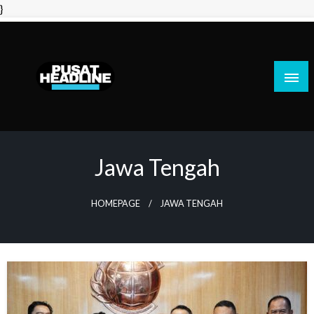
Skip
}
to
content
PusatHeadline
Jawa Tengah
HOMEPAGE
JAWA TENGAH