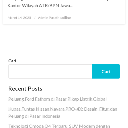
Kantor Wilayah ATR/BPN Jawa…
Posted
Maret 14, 2025
Admin Pusatheadline
on
Cari
Cari
Recent Posts
Peluang Ford Fathom di Pasar Pikap Listrik Global
Kupas Tuntas Nissan Navara PRO-4X: Desain, Fitur, dan
Peluang di Pasar Indonesia
Teknologi Omoda O4 Terbaru, SUV Modern dengan