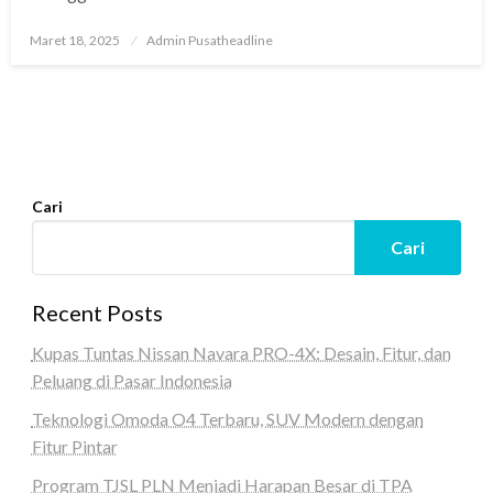
Posted
Maret 18, 2025
Admin Pusatheadline
on
Cari
Cari
Recent Posts
Kupas Tuntas Nissan Navara PRO-4X: Desain, Fitur, dan
Peluang di Pasar Indonesia
Teknologi Omoda O4 Terbaru, SUV Modern dengan
Fitur Pintar
Program TJSL PLN Menjadi Harapan Besar di TPA