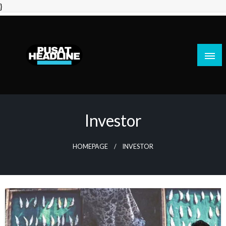
Skip
}
to
content
PusatHeadline
Investor
HOMEPAGE
INVESTOR