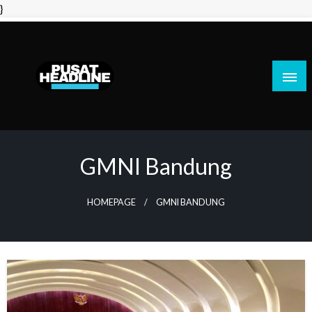
Skip
}
to
content
PusatHeadline
GMNI Bandung
HOMEPAGE
GMNI BANDUNG