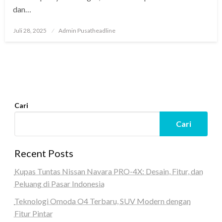
dan…
Posted
Juli 28, 2025
Admin Pusatheadline
on
Cari
Cari
Recent Posts
Kupas Tuntas Nissan Navara PRO-4X: Desain, Fitur, dan
Peluang di Pasar Indonesia
Teknologi Omoda O4 Terbaru, SUV Modern dengan
Fitur Pintar