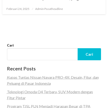
Posted
Februari 24, 2025
Admin Pusatheadline
on
Cari
Cari
Recent Posts
Kupas Tuntas Nissan Navara PRO-4X: Desain, Fitur, dan
Peluang di Pasar Indonesia
Teknologi Omoda O4 Terbaru, SUV Modern dengan
Fitur Pintar
Program TJSL PLN Menjadi Harapan Besar di TPA