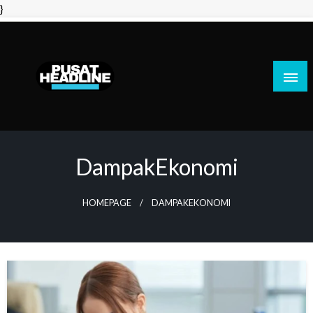
Skip
}
to
content
PusatHeadline
DampakEkonomi
HOMEPAGE
DAMPAKEKONOMI