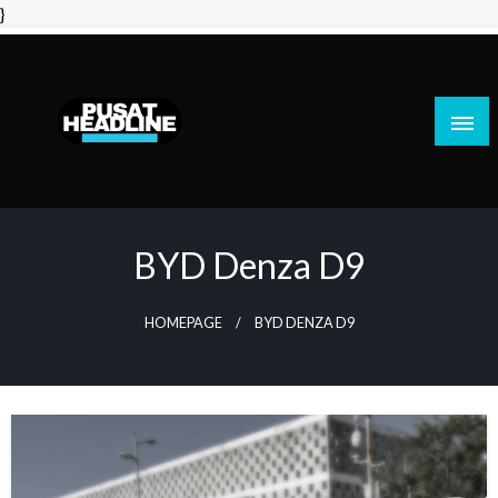
Skip
}
to
content
PusatHeadline
BYD Denza D9
HOMEPAGE
BYD DENZA D9