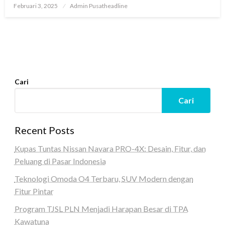
Posted
Februari 3, 2025
Admin Pusatheadline
on
Cari
Cari
Recent Posts
Kupas Tuntas Nissan Navara PRO-4X: Desain, Fitur, dan
Peluang di Pasar Indonesia
Teknologi Omoda O4 Terbaru, SUV Modern dengan
Fitur Pintar
Program TJSL PLN Menjadi Harapan Besar di TPA
Kawatuna