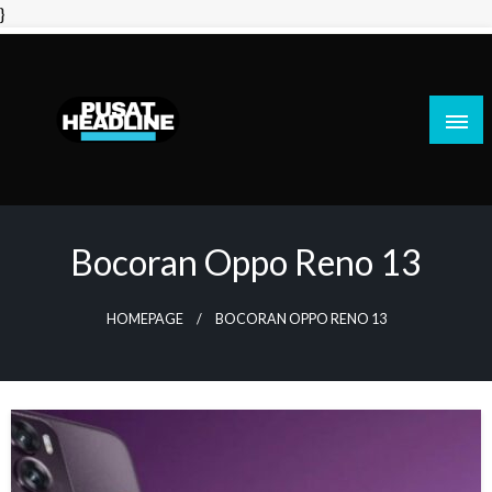
Skip
}
to
content
PusatHeadline
Bocoran Oppo Reno 13
HOMEPAGE
BOCORAN OPPO RENO 13