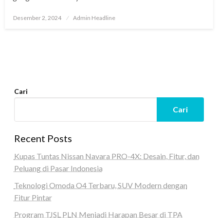
Posted
Desember 2, 2024
Admin Headline
on
Cari
Cari
Recent Posts
Kupas Tuntas Nissan Navara PRO-4X: Desain, Fitur, dan
Peluang di Pasar Indonesia
Teknologi Omoda O4 Terbaru, SUV Modern dengan
Fitur Pintar
Program TJSL PLN Menjadi Harapan Besar di TPA