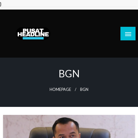
Skip
}
to
content
PusatHeadline
BGN
HOMEPAGE
BGN