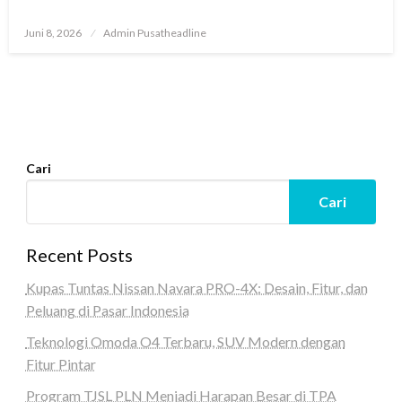
Posted
Juni 8, 2026
Admin Pusatheadline
on
Cari
Cari
Recent Posts
Kupas Tuntas Nissan Navara PRO-4X: Desain, Fitur, dan
Peluang di Pasar Indonesia
Teknologi Omoda O4 Terbaru, SUV Modern dengan
Fitur Pintar
Program TJSL PLN Menjadi Harapan Besar di TPA