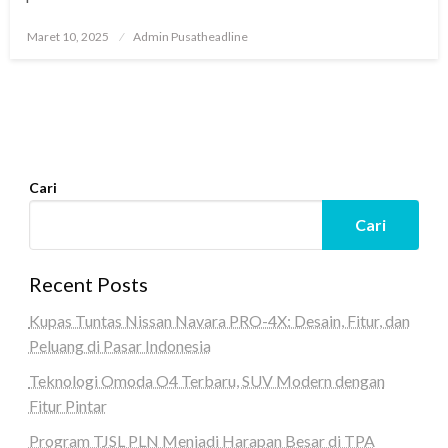
Posted
Maret 10, 2025
Admin Pusatheadline
on
Cari
Cari
Recent Posts
Kupas Tuntas Nissan Navara PRO-4X: Desain, Fitur, dan
Peluang di Pasar Indonesia
Teknologi Omoda O4 Terbaru, SUV Modern dengan
Fitur Pintar
Program TJSL PLN Menjadi Harapan Besar di TPA