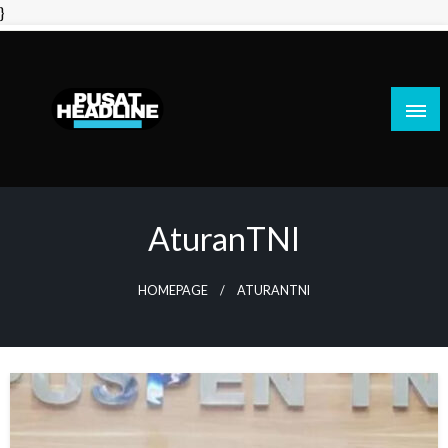
Skip
}
to
content
PusatHeadline
AturanTNI
HOMEPAGE
ATURANTNI