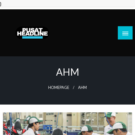
Skip
}
to
content
PusatHeadline
AHM
HOMEPAGE
AHM