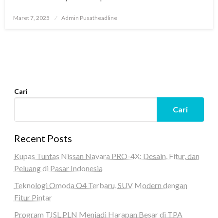
Posted
Maret 7, 2025
Admin Pusatheadline
on
Cari
Cari
Recent Posts
Kupas Tuntas Nissan Navara PRO-4X: Desain, Fitur, dan
Peluang di Pasar Indonesia
Teknologi Omoda O4 Terbaru, SUV Modern dengan
Fitur Pintar
Program TJSL PLN Menjadi Harapan Besar di TPA